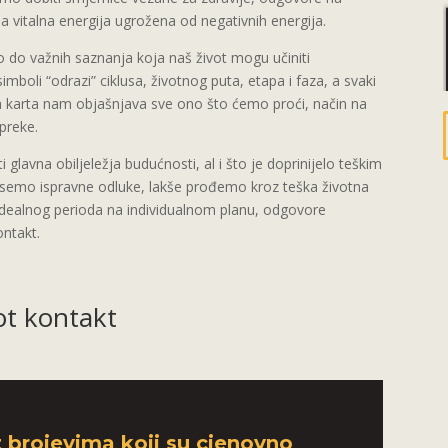
naša vitalna energija ugrožena od negativnih energija.
o do važnih saznanja koja naš život mogu učiniti
simboli “odrazi” ciklusa, životnog puta, etapa i faza, a svaki
aka karta nam objašnjava sve ono što ćemo proći, način na
epreke.
 glavna obiljeležja budućnosti, al i što je doprinijelo teškim
esemo ispravne odluke, lakše prođemo kroz teška životna
i idealnog perioda na individualnom planu, odgovore
ontakt.
ot kontakt
t brojevima koji su cjenovno