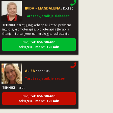
IRIDA - MAGDALENA
/ Kod 36
Tarot savjetnik je slobodan
TEHNIKE:
tarot, jijing, arhetipski kotač, praktična
intuicija, kromoterapija, biblioterapija (terapija
čitanjem i pisanjem), numerologija, radiestezija
Broj tel: 064/600-600
tel:0,93€ - mob:1,12€ min
ALISA
/ Kod 106
Tarot savjetnik je zauzet
TEHNIKE:
tarot
Broj tel: 064/600-600
tel:0,93€ - mob:1,12€ min