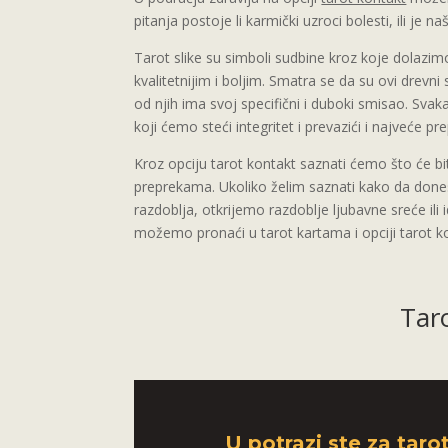
pitanja postoje li karmički uzroci bolesti, ili je 
Tarot slike su simboli sudbine kroz koje dolazim
kvalitetnijim i boljim. Smatra se da su ovi drevni 
od njih ima svoj specifični i duboki smisao. Sv
koji ćemo steći integritet i prevazići i najveće pr
Kroz opciju tarot kontakt saznati ćemo što će biti
preprekama. Ukoliko želim saznati kako da don
razdoblja, otkrijemo razdoblje ljubavne sreće il
možemo pronaći u tarot kartama i opciji tarot k
Tar
U potrazi ste za taro