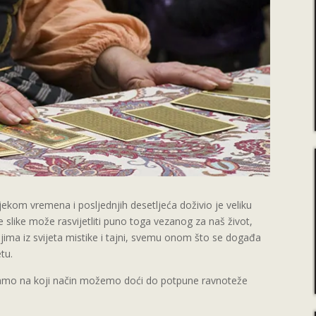
jekom vremena i posljednjih desetljeća doživio je veliku
 slike može rasvijetliti puno toga vezanog za naš život,
njima iz svijeta mistike i tajni, svemu onom što se događa
tu.
amo na koji način možemo doći do potpune ravnoteže