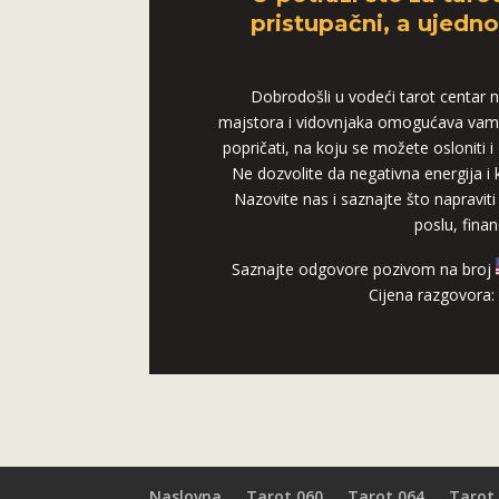
pristupačni, a ujedn
Dobrodošli u vodeći tarot centar na
majstora i vidovnjaka omogućava vam
popričati, na koju se možete osloniti 
Ne dozvolite da negativna energija i
Nazovite nas i saznajte što napraviti 
poslu, finan
Saznajte odgovore pozivom na broj
Cijena razgovora
Naslovna
Tarot 060
Tarot 064
Tarot 