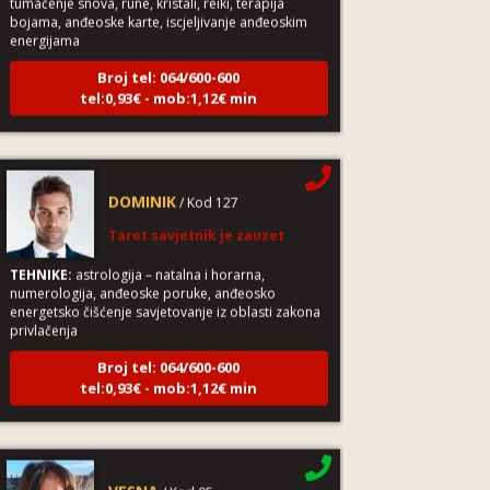
bojama, anđeoske karte, iscjeljivanje anđeoskim
energijama
Broj tel: 064/600-600
tel:0,93€ - mob:1,12€ min
DOMINIK
/ Kod 127
Tarot savjetnik je zauzet
TEHNIKE:
astrologija – natalna i horarna,
numerologija, anđeoske poruke, anđeosko
energetsko čišćenje savjetovanje iz oblasti zakona
privlačenja
Broj tel: 064/600-600
tel:0,93€ - mob:1,12€ min
VESNA
/ Kod 05