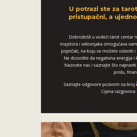
U potrazi ste za taro
pristupačni, a ujedn
Dobrodošli u vodeći tarot centar na
majstora i vidovnjaka omogućava vam
popričati, na koju se možete osloniti 
Ne dozvolite da negativna energija i
Nazovite nas i saznajte što napraviti 
poslu, finan
Saznajte odgovore pozivom na broj
Cijena razgovora