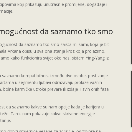
tipovima koji prikazuju unutrašnje promijene, događaje i
macije.
 mogućnost da saznamo tko smo
ogućnost da saznamo tko smo zaista mi sami, koja je bit
mala Arkana opisuju sva ona stanja kroz koja prolazimo,
amo kako funkcionira svijet oko nas, sistem Ying-Yang iz
saznamo kompatibilnost između dve osobe, postizanje
 kartama u segmentu ljubavi odražavaju prolaze važnih
a, bolne karmičke uzroke prevare ili izdaje i svih onih faza
t da saznamo kakve su nam opcije kada je karijera u
oteže. Tarot nam pokazuje kakve skrivene energije –
tanje.
o dobiti smjernice vezane za zdravlje, odgovore na