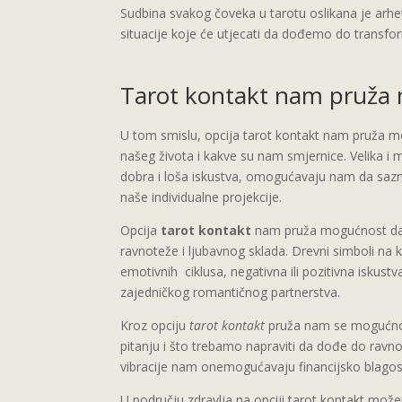
Sudbina svakog čoveka u tarotu oslikana je arhe
situacije koje će utjecati da dođemo do transfor
Tarot kontakt nam pruža
U tom smislu, opcija tarot kontakt nam pruža m
našeg života i kakve su nam smjernice. Velika i 
dobra i loša iskustva, omogućavaju nam da sazn
naše individualne projekcije.
Opcija
tarot kontakt
nam pruža mogućnost da 
ravnoteže i ljubavnog sklada. Drevni simboli na
emotivnih ciklusa, negativna ili pozitivna iskustv
zajedničkog romantičnog partnerstva.
Kroz opciju
tarot kontakt
pruža nam se mogućnos
pitanju i što trebamo napraviti da dođe do ravn
vibracije nam onemogućavaju financijsko blagos
U području zdravlja na opciji
tarot kontakt
možem