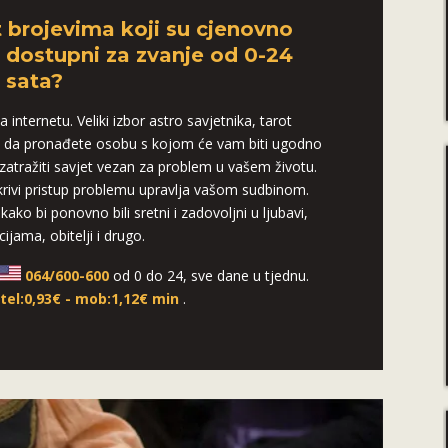
t brojevima koji su cjenovno
o dostupni za zvanje od 0-24
sata?
 internetu. Veliki izbor astro savjetnika, tarot
 da pronađete osobu s kojom će vam biti ugodno
i zatražiti savjet vezan za problem u vašem životu.
 krivi pristup problemu upravlja vašom sudbinom.
kako bi ponovno bili sretni i zadovoljni u ljubavi,
cijama, obitelji i drugo.
064/600-600
od 0 do 24, sve dane u tjednu.
:
tel:0,93€ - mob:1,12€ min
.