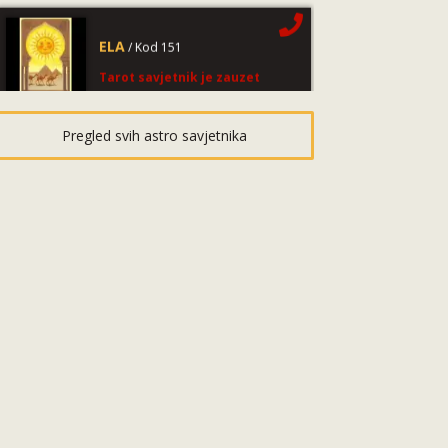
ELA
/ Kod 151
Tarot savjetnik je zauzet
TEHNIKE:
astrologija, tarot, numerološki tarot,
visak, feng shui numerologija, anđeoski brojevi,
tumačenje snova, rune, kristali, reiki, terapija
Pregled svih astro savjetnika
bojama, anđeoske karte, iscjeljivanje anđeoskim
energijama
Broj tel: 064/600-600
tel:0,93€ - mob:1,12€ min
DOMINIK
/ Kod 127
Tarot savjetnik je zauzet
TEHNIKE:
astrologija – natalna i horarna,
numerologija, anđeoske poruke, anđeosko
energetsko čišćenje savjetovanje iz oblasti zakona
privlačenja