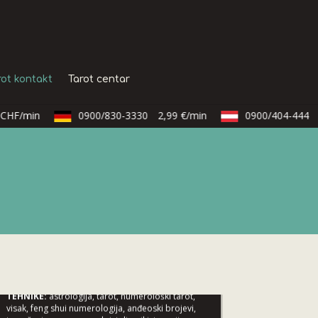
rot kontakt
Tarot centar
HF/min
0900/830-3330
2,99 €/min
0900/404-444
2
ELA
/ Kod 151
Tarot savjetnik je zauzet
TEHNIKE:
astrologija, tarot, numerološki tarot,
visak, feng shui numerologija, anđeoski brojevi,
tumačenje snova, rune, kristali, reiki, terapija