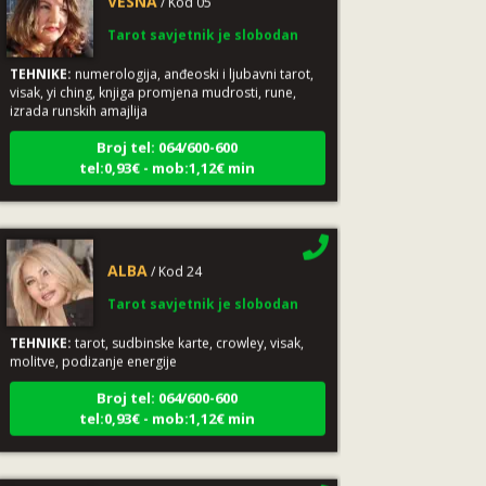
Tarot savjetnik je slobodan
TEHNIKE:
numerologija, anđeoski i ljubavni tarot,
visak, yi ching, knjiga promjena mudrosti, rune,
izrada runskih amajlija
Broj tel: 064/600-600
tel:0,93€ - mob:1,12€ min
ALBA
/ Kod 24
Tarot savjetnik je slobodan
TEHNIKE:
tarot, sudbinske karte, crowley, visak,
molitve, podizanje energije
Broj tel: 064/600-600
tel:0,93€ - mob:1,12€ min