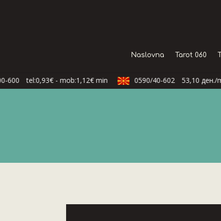
Naslovna
Tarot 060
-600
tel:0,93€ - mob:1,12€ min
0590/40-602
53,10 ден./mi