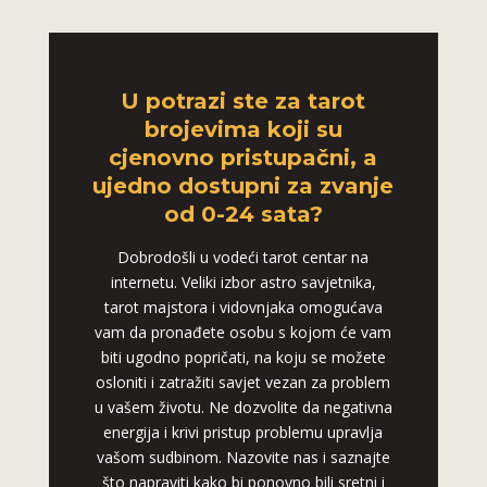
U potrazi ste za tarot
brojevima koji su
cjenovno pristupačni, a
ujedno dostupni za zvanje
od 0-24 sata?
Dobrodošli u vodeći tarot centar na
internetu. Veliki izbor astro savjetnika,
tarot majstora i vidovnjaka omogućava
vam da pronađete osobu s kojom će vam
biti ugodno popričati, na koju se možete
osloniti i zatražiti savjet vezan za problem
u vašem životu. Ne dozvolite da negativna
energija i krivi pristup problemu upravlja
vašom sudbinom. Nazovite nas i saznajte
što napraviti kako bi ponovno bili sretni i