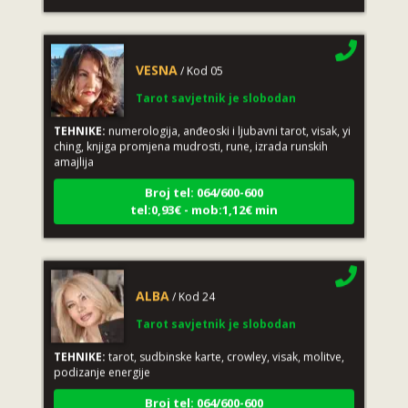
VESNA
/ Kod 05
Tarot savjetnik je slobodan
TEHNIKE:
numerologija, anđeoski i ljubavni tarot, visak, yi
ching, knjiga promjena mudrosti, rune, izrada runskih
amajlija
Broj tel: 064/600-600
tel:0,93€ - mob:1,12€ min
ALBA
/ Kod 24
Tarot savjetnik je slobodan
TEHNIKE:
tarot, sudbinske karte, crowley, visak, molitve,
podizanje energije
Broj tel: 064/600-600