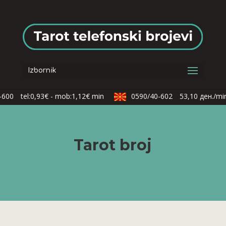
Izbornik
600
tel:0,93€ - mob:1,12€ min
0590/40-602
53,10 ден./min
Tarot broj