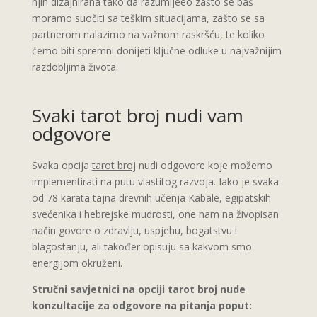
njih dizajnirana tako da razumijeeo zašto se baš
moramo suočiti sa teškim situacijama, zašto se sa
partnerom nalazimo na važnom raskršću, te koliko
ćemo biti spremni donijeti ključne odluke u najvažnijim
razdobljima života.
Svaki tarot broj nudi vam
odgovore
Svaka opcija
tarot broj
nudi odgovore koje možemo
implementirati na putu vlastitog razvoja. Iako je svaka
od 78 karata tajna drevnih učenja Kabale, egipatskih
svećenika i hebrejske mudrosti, one nam na živopisan
način govore o zdravlju, uspjehu, bogatstvu i
blagostanju, ali također opisuju sa kakvom smo
energijom okruženi.
Stručni savjetnici na opciji tarot broj nude
konzultacije za odgovore na pitanja poput: