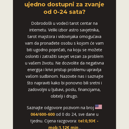
ujedno dostupni za zvanje
od 0-24 sata?
Dobrodošli u vodeći tarot centar na
internetu. Veliki izbor astro savjetnika,
tarot majstora i vidovnjaka omogućava
vam da pronađete osobu s kojom će vam
biti ugodno popričati, na koju se možete
osloniti i zatražiti savjet vezan za problem
u vašem životu. Ne dozvolite da negativna
energija i krivi pristup problemu upravlja
vašom sudbinom. Nazovite nas i saznajte
što napraviti kako bi ponovno bili sretni i
zadovoljni u ljubavi, poslu, financijama,
obitelji i drugo.
Saznajte odgovore pozivom na broj
064/600-600
od 0 do 24, sve dane u
tjednu. Cijena razgovora:
tel:0,93€ -
mob:1,12€ min
.