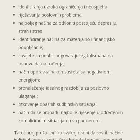
identiciranja uzroka ograničenja i neuspjeha
riješavanja poslovnih problema
najboljeg načina za otkloniti postojeću depresiju,
strah i stres
identificiranje načina za materijalno i financijsko
poboljšanje;
savijete za odabir odgovarajućeg talismana na
osnovu datua rođenja;
način oporavka nakon susreta sa negativnom
energijom;
pronalaženje idealnog razdoblja za poslovno
ulaganje ;
otkrivanje opasnih sudbinskih situacija;
način da se pronađu najbolje riješenje u određenim
kompliciranim situacijama sa partnerom.
Tarot broj pruža i priliku svakoj osobi da shvati načine
individulanog razvoja, faze koje će tom prilikom proći,