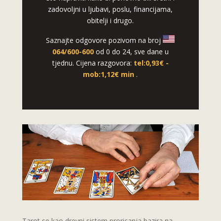
zadovoljni u ljubavi, poslu, financijama,
obitelji i drugo.
Saznajte odgovore pozivom na broj
064/600-600
od 0 do 24, sve dane u
tjednu. Cijena razgovora:
tel:0,93€ -
mob:1,12€ min
.
Tarot se kao drevni sistem proricanja bazira na