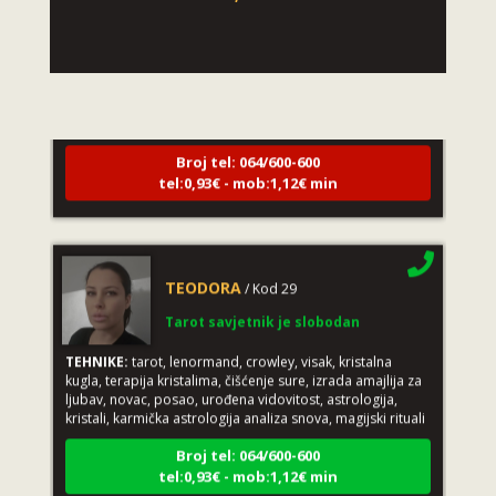
LUCIJA
/ Kod #136
Tarot savjetnik je zauzet
TEHNIKE:
sudbinske karte, anđeoske poruke
Broj tel: 064/600-600
tel:0,93€ - mob:1,12€ min
TEODORA
/ Kod 29
Tarot savjetnik je slobodan
TEHNIKE:
tarot, lenormand, crowley, visak, kristalna
kugla, terapija kristalima, čišćenje sure, izrada amajlija za
ljubav, novac, posao, urođena vidovitost, astrologija,
kristali, karmička astrologija analiza snova, magijski rituali
Broj tel: 064/600-600
tel:0,93€ - mob:1,12€ min