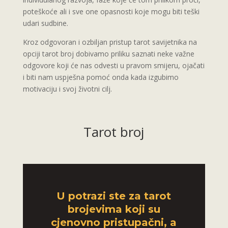
poteškoće ali i sve one opasnosti koje mogu biti teški
udari sudbine.
Kroz odgovoran i ozbiljan pristup tarot savijetnika na
opciji tarot broj dobivamo priliku saznati neke važne
odgovore koji će nas odvesti u pravom smijeru, ojačati
i biti nam uspješna pomoć onda kada izgubimo
motivaciju i svoj životni cilj.
Tarot broj
U potrazi ste za tarot
brojevima koji su
cjenovno pristupačni, a