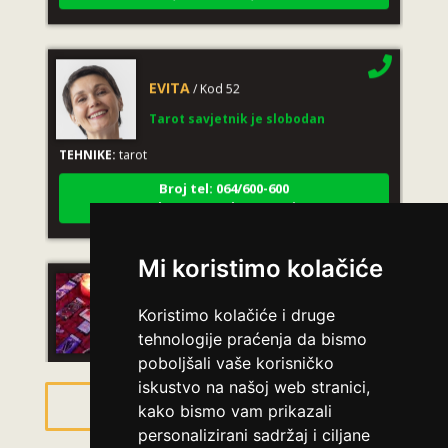
EVITA
/ Kod 52
Tarot savjetnik je slobodan
TEHNIKE:
tarot
Broj tel: 064/600-600
tel:0,93€ - mob:1,12€ min
Mi koristimo kolačiće
LUCIJA
/ Kod #136
Koristimo kolačiće i druge
Tarot savjetnik je zauzet
tehnologije praćenja da bismo
TEHNIKE:
sudbinske karte, anđeoske poruke
poboljšali vaše korisničko
iskustvo na našoj web stranici,
Broj tel: 064/600-600
Pregled svih astro savjetnika
kako bismo vam prikazali
tel:0,93€ - mob:1,12€ min
personalizirani sadržaj i ciljane