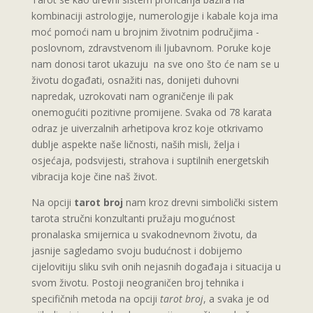
kombinaciji astrologije, numerologije i kabale koja ima
moć pomoći nam u brojnim životnim područjima -
poslovnom, zdravstvenom ili ljubavnom. Poruke koje
nam donosi tarot ukazuju na sve ono što će nam se u
životu događati, osnažiti nas, donijeti duhovni
napredak, uzrokovati nam ograničenje ili pak
onemogućiti pozitivne promijene. Svaka od 78 karata
odraz je uiverzalnih arhetipova kroz koje otkrivamo
dublje aspekte naše ličnosti, naših misli, želja i
osjećaja, podsvijesti, strahova i suptilnih energetskih
vibracija koje čine naš život.
Na opciji
tarot broj
nam kroz drevni simbolički sistem
tarota stručni konzultanti pružaju mogućnost
pronalaska smijernica u svakodnevnom životu, da
jasnije sagledamo svoju budućnost i dobijemo
cijelovitiju sliku svih onih nejasnih događaja i situacija u
svom životu. Postoji neograničen broj tehnika i
specifičnih metoda na opciji
tarot broj
, a svaka je od